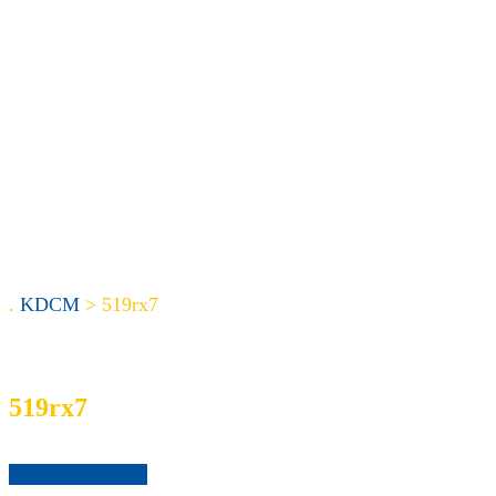
.
KDCM
>
519rx7
519rx7
Demander un devis