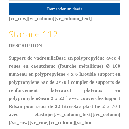
Demander un devis
[vc_row][vc_column][vc_column_text]
Starace 112
DESCRIPTION
Support de vadrouilleBase en polypropylène avec 4
roues en caoutchouc (fourche métallique) Ø 100
mmSeau en polypropylène 4 x 6 lDouble support en
polypropylène Sac de 2×70 l complet de supports de
renforcement latéraux3 plateaux en
polypropylèneSeau 2 x 22 l avec couverclesSupport
Rilsan pour seau de 22 litresSac plastifié 2 x 70 l
avec élastique
[/vc_column_text][/vc_column]
[/vc_row][vc_row][vc_column][vc_btn