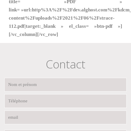
title= »PDF »
link= »url:http%3A%2F%2Fdev.alghost.com%2Fkdc
content%2Fuploads%2F2021%2F06%2Fstrace-
112.pdf|target:_blank » el_class= »btn-pdf »]
[/vc_column][/vc_row]
Contact