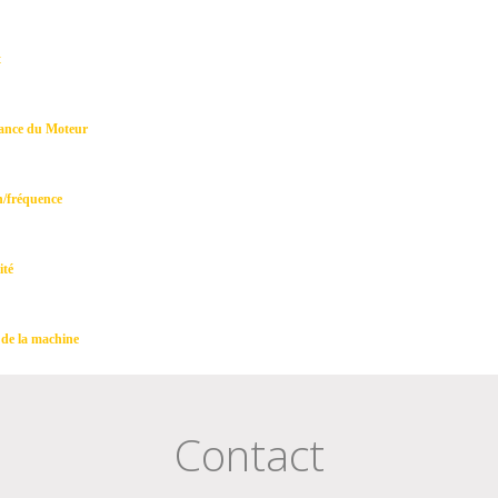
t
ance du Moteur
n/fréquence
ité
 de la machine
Contact