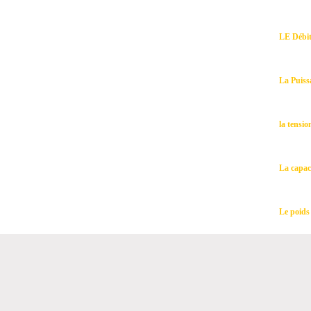
LE Débi
La Puiss
la tensio
La capac
Le poids