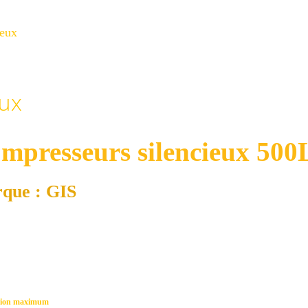
ieux
eux
mpresseurs silencieux 500
que : GIS
sion maximum