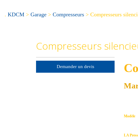
.
KDCM
>
Garage
>
Compresseurs
>
Compresseurs silenc
Compresseurs silenci
Co
Demander un devis
Mar
Modèle
LA Pres