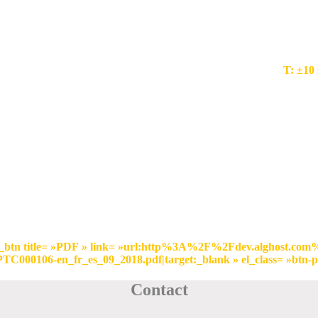
T: ±10 
[vc_btn title= »PDF » link= »url:http%3A%2F%2Fdev.alghost.
106-en_fr_es_09_2018.pdf|target:_blank » el_class= »btn-pdf
Contact