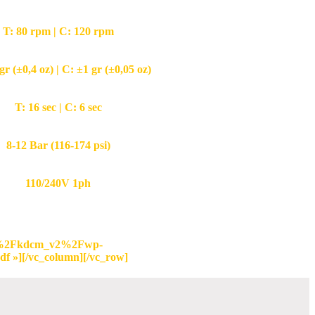
T: 80 rpm | C: 120 rpm
gr (±0,4 oz) | C: ±1 gr (±0,05 oz)
T: 16 sec | C: 6 sec
8-12 Bar (116-174 psi)
110/240V 1ph
com%2Fkdcm_v2%2Fwp-
 »][/vc_column][/vc_row]