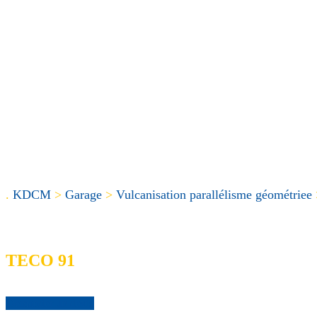
.
KDCM
>
Garage
>
Vulcanisation parallélisme géométriee
TECO 91
Demander un devis