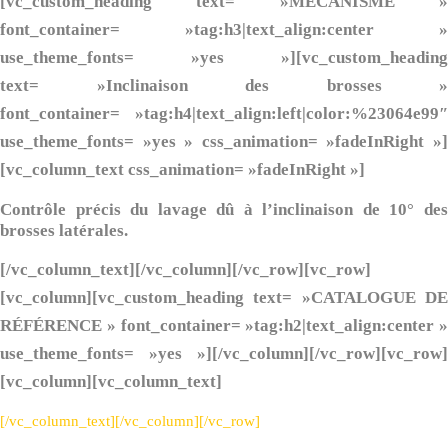
[vc_custom_heading text= »MÉCANISME »
font_container= »tag:h3|text_align:center »
use_theme_fonts= »yes »][vc_custom_heading
text= »Inclinaison des brosses »
font_container= »tag:h4|text_align:left|color:%23064e99″
use_theme_fonts= »yes » css_animation= »fadeInRight »]
[vc_column_text css_animation= »fadeInRight »]
Contrôle précis du lavage dû à l’inclinaison de 10° des
brosses latérales.
[/vc_column_text][/vc_column][/vc_row][vc_row]
[vc_column][vc_custom_heading text= »CATALOGUE DE
RÉFÉRENCE » font_container= »tag:h2|text_align:center »
use_theme_fonts= »yes »][/vc_column][/vc_row][vc_row]
[vc_column][vc_column_text]
[/vc_column_text][/vc_column][/vc_row]