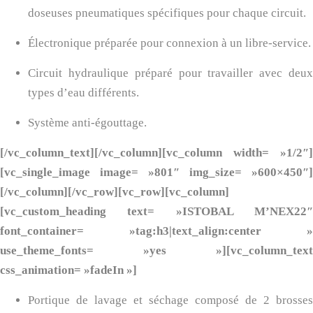
doseuses pneumatiques spécifiques pour chaque circuit.
Électronique préparée pour connexion à un libre-service.
Circuit hydraulique préparé pour travailler avec deux
types d’eau différents.
Système anti-égouttage.
[/vc_column_text][/vc_column][vc_column width= »1/2″]
[vc_single_image image= »801″ img_size= »600×450″]
[/vc_column][/vc_row][vc_row][vc_column]
[vc_custom_heading text= »ISTOBAL M’NEX22″
font_container= »tag:h3|text_align:center »
use_theme_fonts= »yes »][vc_column_text
css_animation= »fadeIn »]
Portique de lavage et séchage composé de 2 brosses