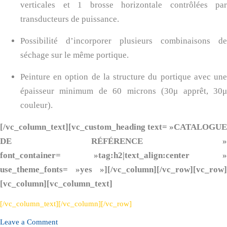
verticales et 1 brosse horizontale contrôlées par
transducteurs de puissance.
Possibilité d’incorporer plusieurs combinaisons de
séchage sur le même portique.
Peinture en option de la structure du portique avec une
épaisseur minimum de 60 microns (30μ apprêt, 30μ
couleur).
[/vc_column_text][vc_custom_heading text= »CATALOGUE
DE RÉFÉRENCE »
font_container= »tag:h2|text_align:center »
use_theme_fonts= »yes »][/vc_column][/vc_row][vc_row]
[vc_column][vc_column_text]
[/vc_column_text][/vc_column][/vc_row]
on
Leave a Comment