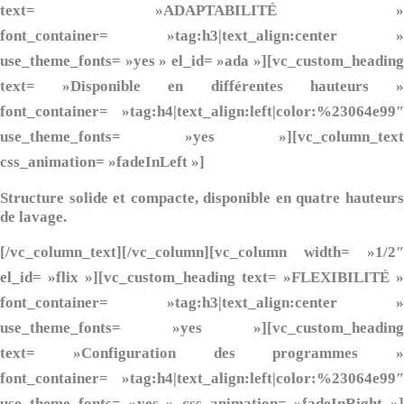
text= »ADAPTABILITÉ »
font_container= »tag:h3|text_align:center »
use_theme_fonts= »yes » el_id= »ada »][vc_custom_heading
text= »Disponible en différentes hauteurs »
font_container= »tag:h4|text_align:left|color:%23064e99″
use_theme_fonts= »yes »][vc_column_text
css_animation= »fadeInLeft »]
Structure solide et compacte, disponible en quatre hauteurs
de lavage.
[/vc_column_text][/vc_column][vc_column width= »1/2″
el_id= »flix »][vc_custom_heading text= »FLEXIBILITÉ »
font_container= »tag:h3|text_align:center »
use_theme_fonts= »yes »][vc_custom_heading
text= »Configuration des programmes »
font_container= »tag:h4|text_align:left|color:%23064e99″
use_theme_fonts= »yes » css_animation= »fadeInRight »]