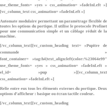
use_theme_fonts= »yes » css_animation= »fadeInLeft »]
[vc_column_text css_animation= »fadeInLeft »]
Automate modulaire permettant un paramétrage flexible de
toutes les options du portique. Il utilise le protocole Profinet
pour une communication simple et un câblage réduit de la
machine.
[/vc_column_text][vc_custom_heading text= »Pupitre de
commande »
font_container= »tag:h4|text_align:left|color:%23064e99″
use_theme_fonts= »yes » css_animation= »fadeInLeft »
el_id= »pup »][vc_column_text
css_animation= »fadeInLeft »]
Relie entre eux tous les éléments externes du portique. Deux
.
options d’afficheur : basique ou écran tactile couleur
[/vc_column_text][vc_custom_heading