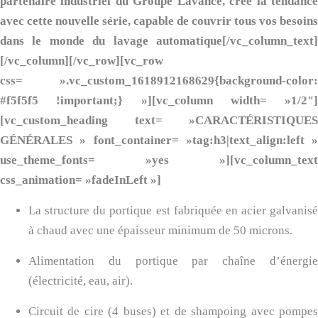
partenaire industriel du Groupe Lavance, crée la tendance
avec cette nouvelle série, capable de couvrir tous vos besoins
dans le monde du lavage automatique[/vc_column_text]
[/vc_column][/vc_row][vc_row
css= ».vc_custom_1618912168629{background-color:
#f5f5f5 !important;} »][vc_column width= »1/2″]
[vc_custom_heading text= »CARACTÉRISTIQUES
GÉNÉRALES » font_container= »tag:h3|text_align:left »
use_theme_fonts= »yes »][vc_column_text
css_animation= »fadeInLeft »]
La structure du portique est fabriquée en acier galvanisé
à chaud avec une épaisseur minimum de 50 microns.
Alimentation du portique par chaîne d’énergie
(électricité, eau, air).
Circuit de cire (4 buses) et de shampoing avec pompes