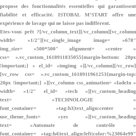
propose des fonctionnalités essentielles qui garantissent
fiabilité et efficacité. ISTOBAL M’START offre une
expérience de lavage qui ne laisse pas indifférent.
Etes-vous prêt ?[/vc_column_text][/vc_column][vc_column
width= »1/2″][vc_single_image image= »678″
img_size= »500*500″ alignment= »center »
css= ».vc_custom_1618911835055{margin-bottom: 20px
!important;} » el_id= »imgimg »][/vc_column][/vc_row]
[vc_row css= ».vc_custom_1618911961253{margin-top:
20px !important;} »][vc_column css_animation= »fadeIn »
width= »1/2″ el_id= »tech »][vc_custom_heading
text= »TECHNOLOGIE »
font_container= »tag:h3|text_align:center »
use_theme_fonts= »yes »][vc_custom_heading
text= »Automate de contrôle »
font_container= »tag:h4|text_align:left|color:%23064e99″