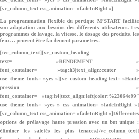
[vc_column_text css_animation= »fadeInRight »]
La programmation flexible du portique M’START facilite
son adaptation aux besoins des différents utilisateurs. Les
programmes de lavage, la vitesse, le dosage des produits, les
feux… peuvent être facilement paramétrés.
[/vc_column_text][vc_custom_heading
text= »RENDEMENT »
font_container= »tag:h3|text_align:center »
use_theme_fonts= »yes »][vc_custom_heading text= »Haute
pression »
font_container= »tag:h4|text_align:left|color:%23064e99″
use_theme_fonts= »yes » css_animation= »fadeInRight »]
[vc_column_text css_animation= »fadeInRight »]Différentes
options de prélavage haute pression avec un but unique :
éliminer les saletés les plus tenaces.[/vc_column_text]