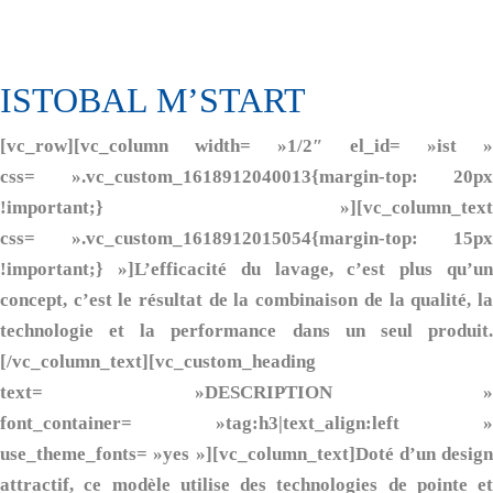
ISTOBAL
M’NEX
ISTOBAL M’START
[vc_row][vc_column width= »1/2″ el_id= »ist »
css= ».vc_custom_1618912040013{margin-top: 20px
!important;} »][vc_column_text
css= ».vc_custom_1618912015054{margin-top: 15px
!important;} »]L’efficacité du lavage, c’est plus qu’un
concept, c’est le résultat de la combinaison de la qualité, la
technologie et la performance dans un seul produit.
[/vc_column_text][vc_custom_heading
text= »DESCRIPTION »
font_container= »tag:h3|text_align:left »
use_theme_fonts= »yes »][vc_column_text]Doté d’un design
attractif, ce modèle utilise des technologies de pointe et